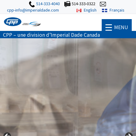
514-333-4040
514-333-0322
cpp-info@imperialdade.com
English
Français
MENU
CPP – une division d’Imperial Dade Canada
A Propos
Produits & Services
Partenaires